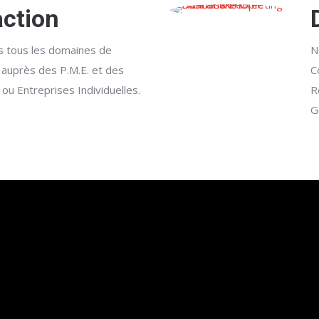
ction
s tous les domaines de
N
 auprès des P.M.E. et des
C
 ou Entreprises Individuelles.
R
G