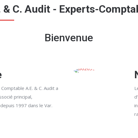
. & C. Audit - Experts-Compta
Bienvenue
e
 Comptable A.E. & C. Audit a
L
socié principal,
d
 depuis 1997 dans le Var.
i
r